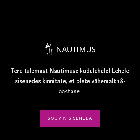
Canti Asti
Tere tulemast Nautimuse kodulehele! Lehele
Itaalia, Piemonte
sisenedes kinnitate, et olete vähemalt 18-
aastane.
SOOVIN SISENEDA