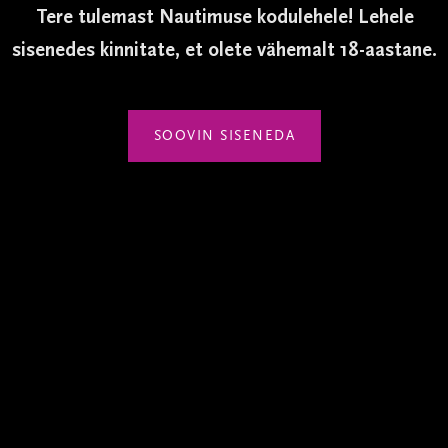
TOOTJA
Tere tulemast Nautimuse kodulehele! Lehele
CANTINE RIUNITE
sisenedes kinnitate, et olete vähemalt 18-aastane.
suurim ja tuntuim Lambrusco tootja.
VIINAMARJAD
SOOVIN SISENEDA
85% Lambrusco Marani ja Lam
– tuntud ja levinud viinamarjasordid
punaveinide valmistamiseks.
VEIN
Kerge, magus, kergelt gaseeri
– vein pole laagerdunud tammevaati
– kergelt gaseeritud Charmat’ meetod
– aroomis on puuviljasust, noote me
– maitse on kerge, pehme, harmooni
– seda stiili nimetatakse „pärlveinide