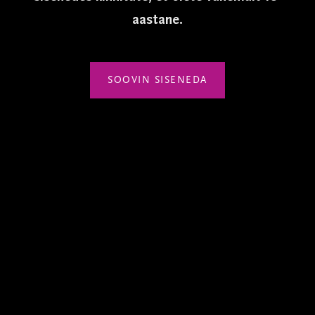
aastane.
SOOVIN SISENEDA
Sellel veebilehel kasutatakse küpsiseid. Veebilehe kasutamist
jätkates nõustute küpsiste kasutamisega.
NÕUSTUN
PRIVAATSUSTINGIMUSED