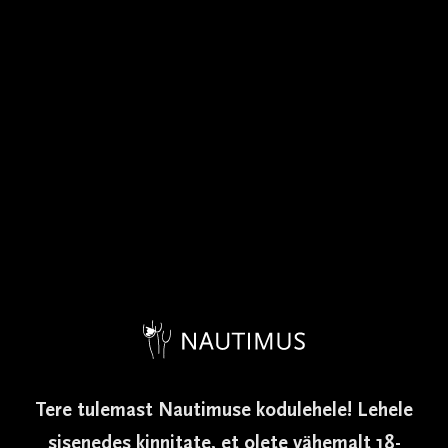
OTSI VEINI
CAVAMUR
VIIMASED UUDISED
Tere tulemast Nautimuse kodulehele! Lehele
sisenedes kinnitate, et olete vähemalt 18-