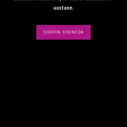
Krahvi eesmärk on taastada Bulgaaria veinide
aastane.
reputatsioon ja kvaliteet maailmas.
SOOVIN SISENEDA
VIIMASED UUDISED
Sellel veebilehel kasutatakse küpsiseid. Veebilehe kasutamist
jätkates nõustute küpsiste kasutamisega.
NÕUSTUN
PRIVAATSUSTINGIMUSED