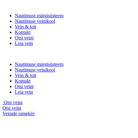
Nautimuse
märgisüsteem
Nautimuse
veinikool
Vein & toit
Kontakt
Otsi veini
Leia vein
Nautimuse
märgisüsteem
Nautimuse
veinikool
Vein & toit
Kontakt
Otsi veini
Leia vein
Otsi veini
Otsi veini
Veinide nimekiri