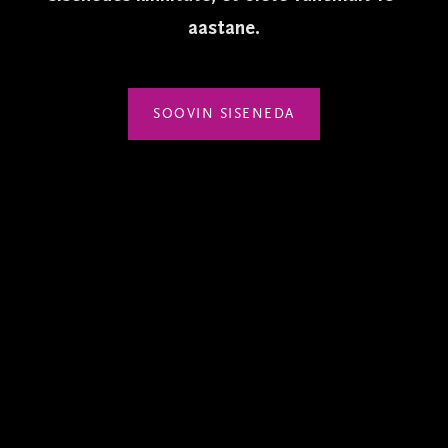
aastane.
SOOVIN SISENEDA
Sellel veebilehel kasutatakse küpsiseid. Veebilehe kasutamist
jätkates nõustute küpsiste kasutamisega.
NÕUSTUN
PRIVAATSUSTINGIMUSED