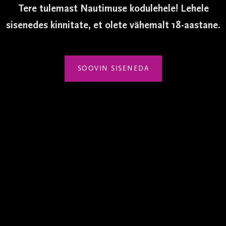
MAHT
Tere tulemast Nautimuse kodulehele! Lehele
0.75L / kastis 6 pudelit
sisenedes kinnitate, et olete vähemalt 18-aastane.
SOOVIN SISENEDA